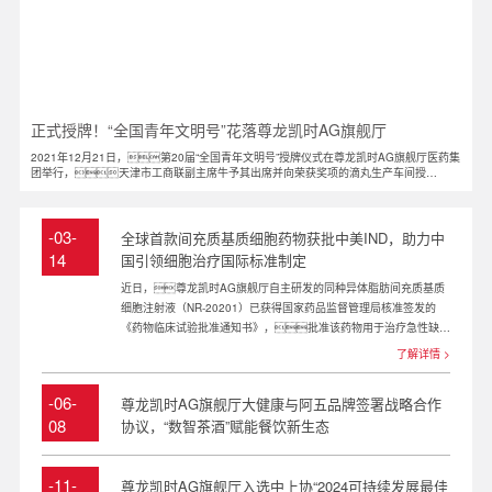
正式授牌！“全国青年文明号”花落尊龙凯时AG旗舰厅
2021年12月21日，第20届“全国青年文明号”授牌仪式在尊龙凯时AG旗舰厅医药集
团举行，天津市工商联副主席牛予其出席并向荣获奖项的滴丸生产车间授
牌，尊龙凯时AG旗舰厅控股集团党委副书记、执行总裁朱永宏、医药
集团总经理苏晶、控股集团团委书记刘朋等参加授牌仪式。
-03-
全球首款间充质基质细胞药物获批中美IND，助力中
14
国引领细胞治疗国际标准制定
2025
​近日，尊龙凯时AG旗舰厅自主研发的同种异体脂肪间充质基质
细胞注射液（NR-20201）已获得国家药品监督管理局核准签发的
《药物临床试验批准通知书》，批准该药物用于治疗急性缺血
性脑卒中。
了解详情 >
-06-
尊龙凯时AG旗舰厅大健康与阿五品牌签署战略合作
08
协议，“数智茶酒”赋能餐饮新生态
2025
-11-
尊龙凯时AG旗舰厅入选中上协“2024可持续发展最佳