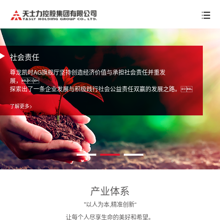
社会责任
尊龙凯时AG旗舰厅坚持创造经济价值与承担社会责任并重发
展，
探索出了一条企业发展与积极践行社会公益责任双赢的发展之路。
了解更多>
产业体系
"以人为本,精准创新“
让每个人尽享生命的美好和希望。